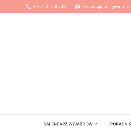
+48 123 456 789
kontakt@noclegi-komaro
KALENDARZ WYJAZDÓW
PORADNIK