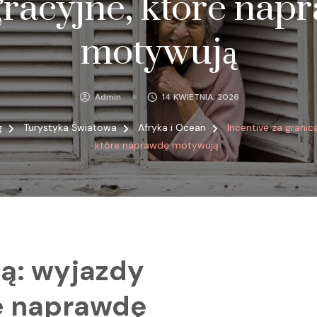
gracyjne, które nap
motywują
Admin
14 KWIETNIA, 2026
g
Turystyka Światowa
Afryka i Ocean
Incentive za granic
które naprawdę motywują
cą: wyjazdy
re naprawdę