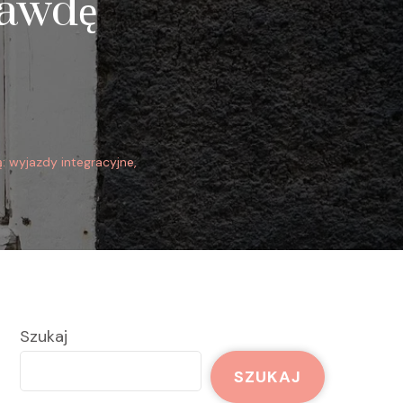
rawdę
ą: wyjazdy integracyjne,
Szukaj
SZUKAJ