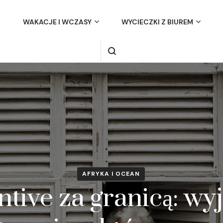
WAKACJE I WCZASY
WYCIECZKI Z BIUREM
AFRYKA I OCEAN
ntive za granicą: wy