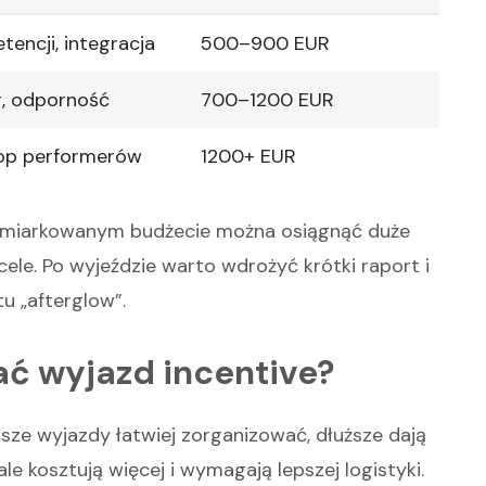
encji, integracja
500–900 EUR
g, odporność
700–1200 EUR
op performerów
1200+ EUR
y umiarkowanym budżecie można osiągnąć duże
 cele. Po wyjeździe warto wdrożyć krótki raport i
u „afterglow”.
ać wyjazd incentive?
sze wyjazdy łatwiej zorganizować, dłuższe dają
le kosztują więcej i wymagają lepszej logistyki.