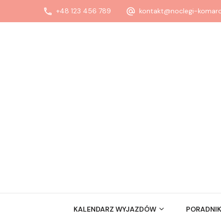
+48 123 456 789
kontakt@noclegi-komaro
KALENDARZ WYJAZDÓW
PORADNIK