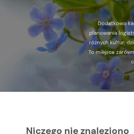
Dodatkowo kat
planowania logisty
różnych kultur, d
To miejsce zarówno
c
Niczego nie znaleziono