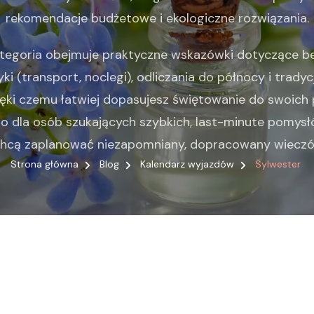
rekomendacje budżetowe i ekologiczne rozwiązania.
egoria obejmuje praktyczne wskazówki dotyczące b
ki (transport, noclegi), odliczania do północy i trady
zięki czemu łatwiej dopasujesz świętowanie do swoich p
 dla osób szukających szybkich, last-minute pomysłów
hcą zaplanować niezapomniany, dopracowany wieczó
Strona główna
Blog
Kalendarz wyjazdów
Sylwester