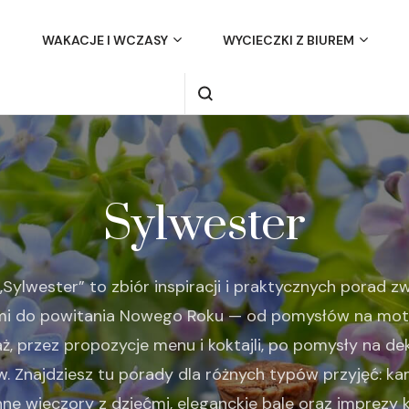
WAKACJE I WCZASY
WYCIECZKI Z BIUREM
Sylwester
„Sylwester” to zbiór inspiracji i praktycznych porad z
i do powitania Nowego Roku — od pomysłów na mo
jaż, przez propozycje menu i koktajli, po pomysły na deko
. Znajdziesz tu porady dla różnych typów przyjęć: k
e wieczory z dziećmi, eleganckie bale oraz imprezy 