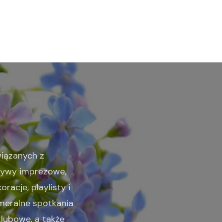
wiązanych z
tywy imprezowe,
racje, playlisty i
ameralne spotkania
klubowe, a także